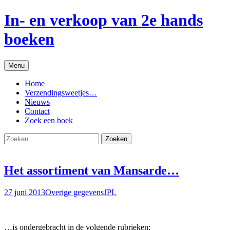
Ga
In- en verkoop van 2e hands
naar
de
boeken
inhoud
Menu
Home
Verzendingsweetjes…
Nieuws
Contact
Zoek een boek
Zoeken
naar:
Het assortiment van Mansarde…
27 juni 2013
Overige gegevens
JPL
…is ondergebracht in de volgende rubrieken: